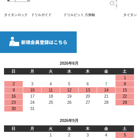
タイタンロック ドリルガイド
ドリルビット 六角軸
タイタン
2026年8月
日
月
火
水
木
金
土
1
2
3
4
5
6
7
8
9
10
11
12
13
14
15
16
17
18
19
20
21
22
23
24
25
26
27
28
29
30
31
2026年9月
日
月
火
水
木
金
土
1
2
3
4
5