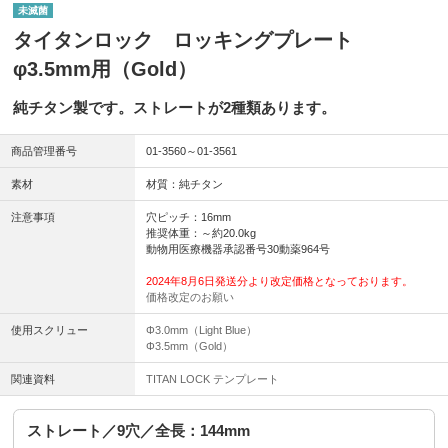
未滅菌
タイタンロック ロッキングプレート
φ3.5mm用（Gold）
純チタン製です。ストレートが2種類あります。
商品管理番号
01-3560～01‐3561
素材
材質：純チタン
注意事項
穴ピッチ：16mm
推奨体重：～約20.0kg
動物用医療機器承認番号30動薬964号
2024年8月6日発送分より改定価格となっております。
価格改定のお願い
使用スクリュー
Φ3.0mm（Light Blue）
Φ3.5mm（Gold）
関連資料
TITAN LOCK テンプレート
ストレート／9穴／全長：144mm