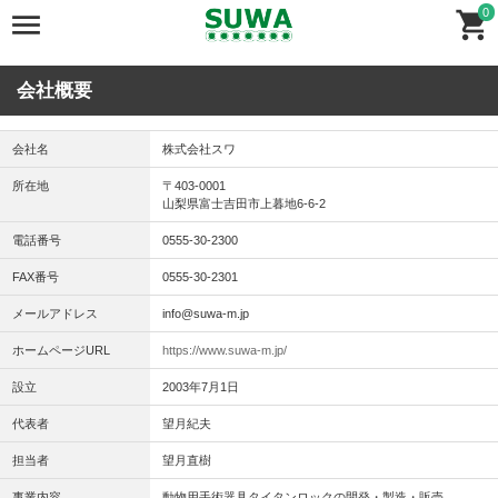
0
会社概要
会社名
株式会社スワ
所在地
〒403-0001
山梨県富士吉田市上暮地6-6-2
電話番号
0555-30-2300
FAX番号
0555-30-2301
メールアドレス
info@suwa-m.jp
ホームページURL
https://www.suwa-m.jp/
設立
2003年7月1日
代表者
望月紀夫
担当者
望月直樹
事業内容
動物用手術器具タイタンロックの開発・製造・販売