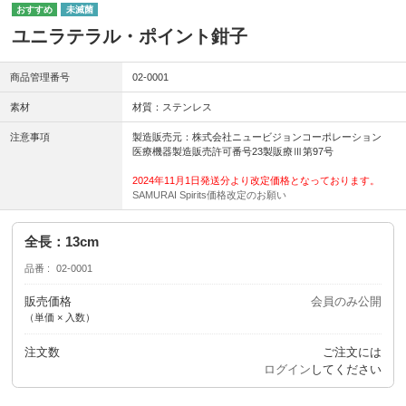
未滅菌
ユニラテラル・ポイント鉗子
商品管理番号
02-0001
素材
材質：ステンレス
注意事項
製造販売元：株式会社ニュービジョンコーポレーション
医療機器製造販売許可番号23製販療Ⅲ第97号
2024年11月1日発送分より改定価格となっております。
SAMURAI Spirits価格改定のお願い
全長：13cm
品番
02-0001
販売価格
会員のみ公開
（単価 × 入数）
注文数
ご注文には
ログイン
してください