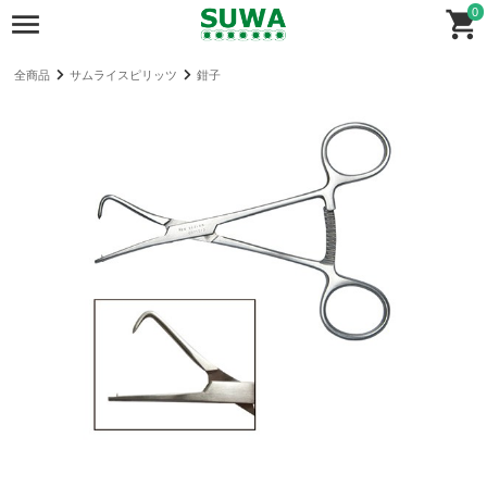
0
全商品
サムライスピリッツ
鉗子