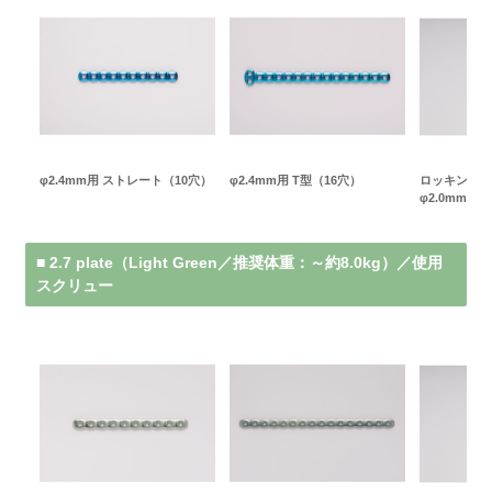
φ2.4mm用 ストレート（10穴）
φ2.4mm用 T型（16穴）
ロッキングス
φ2.0mm（Ye
■ 2.7 plate（Light Green／推奨体重：～約8.0kg）／使用
スクリュー