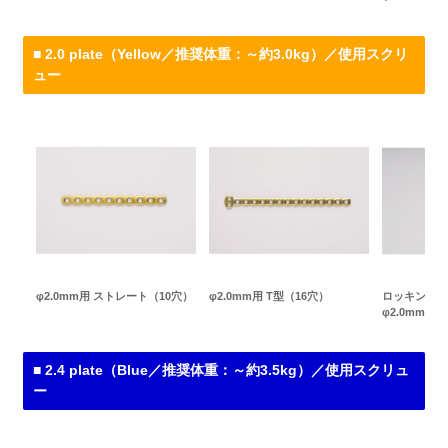
■ 2.0 plate（Yellow／推奨体重：～約3.0kg）／使用スクリ
ュー
φ2.0mm用 ストレート（10穴）
φ2.0mm用 T型（16穴）
ロッキングス
φ2.0mm（Ye
■ 2.4 plate（Blue／推奨体重：～約3.5kg）／使用スクリュ
ー