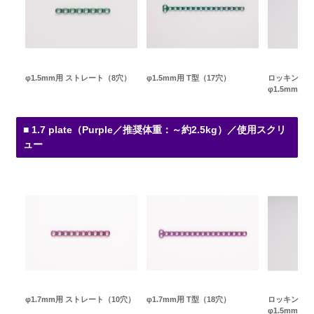
φ1.5mm用 ストレート（8穴）
φ1.5mm用 T型（17穴）
ロッキングス
φ1.5mm（G
■ 1.7 plate（Purple／推奨体重：～約2.5kg）／使用スクリ
ュー
φ1.7mm用 ストレート（10穴）
φ1.7mm用 T型（18穴）
ロッキングス
φ1.5mm（G