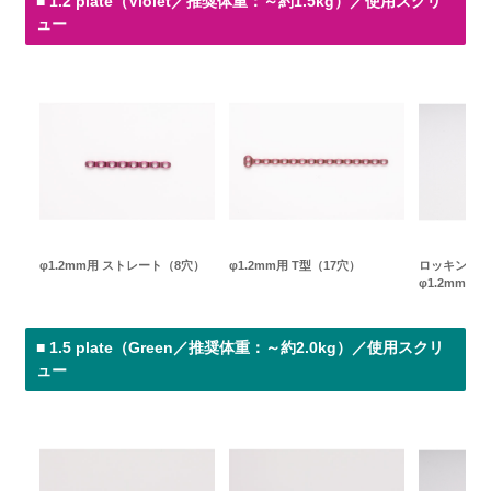
■ 1.2 plate（Violet／推奨体重：～約1.5kg）／使用スクリ
ュー
φ1.2mm用 ストレート（8穴）
φ1.2mm用 T型（17穴）
ロッキングス
φ1.2mm（Vi
■ 1.5 plate（Green／推奨体重：～約2.0kg）／使用スクリ
ュー