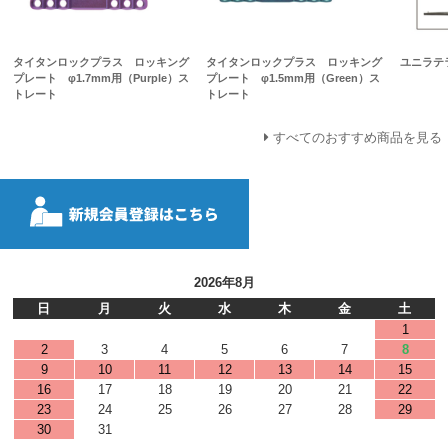
タイタンロックプラス ロッキング
タイタンロックプラス ロッキング
ユニラテ
プレート φ1.7mm用（Purple）ス
プレート φ1.5mm用（Green）ス
トレート
トレート
すべてのおすすめ商品を見る
2026年8月
日
月
火
水
木
金
土
1
2
3
4
5
6
7
8
9
10
11
12
13
14
15
16
17
18
19
20
21
22
23
24
25
26
27
28
29
30
31