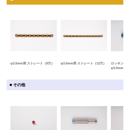
φ3.5mm用 ストレート（9穴）
φ3.5mm用 ストレート（12穴）
ロッキングス
φ3.0mm（Li
■ その他