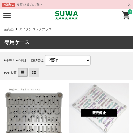
夏期休業のご案内
お知らせ
0
全商品
タイタンロックプラス
専用ケース
2
件中 1〜2件目
並び替え
表示切替