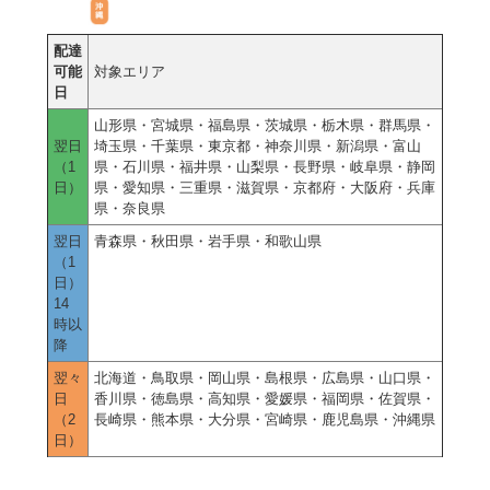
配達
可能
対象エリア
日
山形県・宮城県・福島県・茨城県・栃木県・群馬県・
翌日
埼玉県・千葉県・東京都・神奈川県・新潟県・富山
（1
県・石川県・福井県・山梨県・長野県・岐阜県・静岡
日）
県・愛知県・三重県・滋賀県・京都府・大阪府・兵庫
県・奈良県
翌日
青森県・秋田県・岩手県・和歌山県
（1
日）
14
時以
降
翌々
北海道・鳥取県・岡山県・島根県・広島県・山口県・
日
香川県・徳島県・高知県・愛媛県・福岡県・佐賀県・
（2
長崎県・熊本県・大分県・宮崎県・鹿児島県・沖縄県
日）