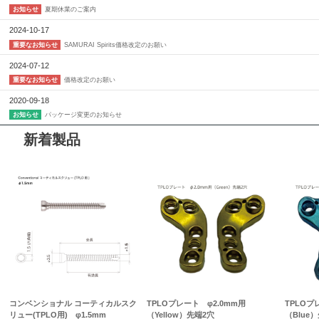
夏期休業のご案内
お知らせ
2024-10-17
SAMURAI Spirits価格改定のお願い
重要なお知らせ
2024-07-12
価格改定のお願い
重要なお知らせ
2020-09-18
パッケージ変更のお知らせ
お知らせ
新着製品
コンベンショナル コーティカルスク
TPLOプレート φ2.0mm用
TPLOプ
リュー(TPLO用) φ1.5mm
（Yellow）先端2穴
（Blue