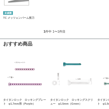
未滅菌
TC メッツェンバーム剪刀
1
件中 1〜1件目
おすすめ商品
タイタンロック ロッキングプレー
タイタンロック ロッキングスクリ
タイタン
ト φ1.7mm用（Purple）
ュー φ1.5mm（Green）
ト φ1.