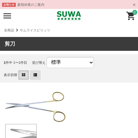
夏期休業のご案内
お知らせ
0
全商品
サムライスピリッツ
剪刀
1
件中 1〜1件目
並び替え
表示切替