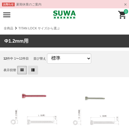
夏期休業のご案内
お知らせ
0
全商品
TITAN LOCK サイズから選ぶ
Φ1.2mm用
12
件中 1〜12件目
並び替え
表示切替