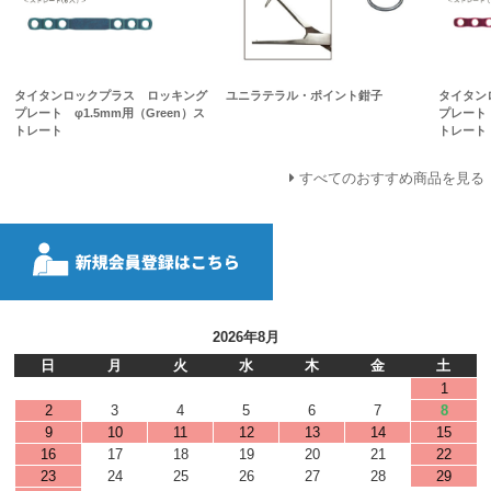
タイタンロックプラス ロッキング
ユニラテラル・ポイント鉗子
タイタン
プレート φ1.5mm用（Green）ス
プレート 
トレート
トレート
すべてのおすすめ商品を見る
2026年8月
日
月
火
水
木
金
土
1
2
3
4
5
6
7
8
9
10
11
12
13
14
15
16
17
18
19
20
21
22
23
24
25
26
27
28
29