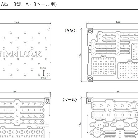
A型、B型、A・Bツール用）