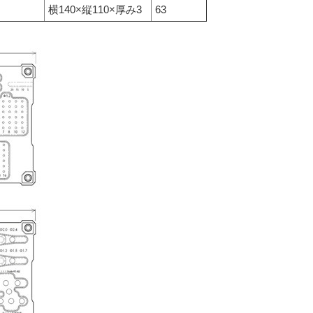
横140×縦110×厚み3
63