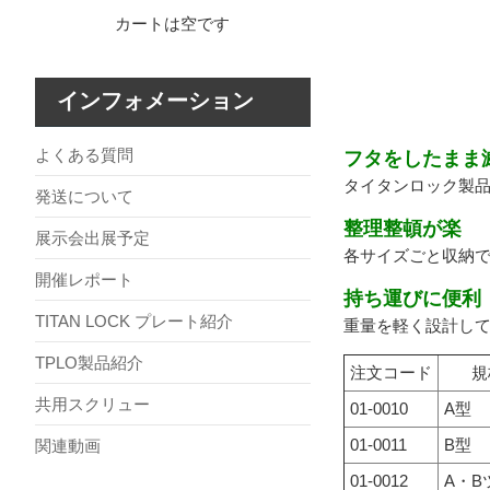
カートは空です
インフォメーション
よくある質問
フタをしたまま
タイタンロック製
発送について
整理整頓が楽
展示会出展予定
各サイズごと収納
開催レポート
持ち運びに便利
TITAN LOCK プレート紹介
重量を軽く設計し
TPLO製品紹介
注文コード
規
共用スクリュー
01-0010
A型
01-0011
B型
関連動画
01-0012
A・B