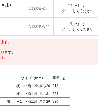
mm 用）
ご注文には
会員のみ公開
ログイン
してください
ご注文には
会員のみ公開
ログイン
してください
ります。
なります。
ます。
サイズ（mm）
重量（g）
横144×縦114×厚み26
218
横144×縦114×厚み31
225
.4mm用）
横144×縦114×厚み26
290