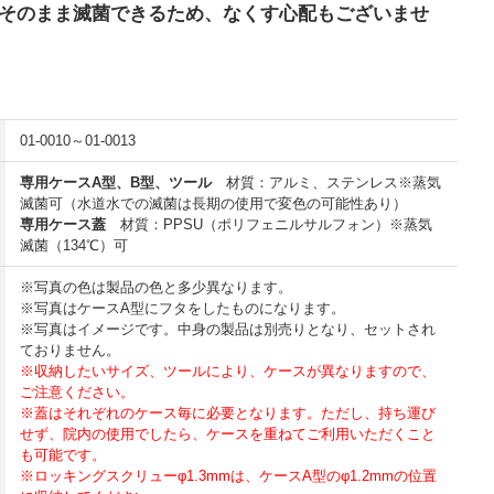
そのまま滅菌できるため、なくす心配もございませ
01-0010～01-0013
専用ケースA型、B型、ツール
材質：アルミ、ステンレス※蒸気
滅菌可（水道水での滅菌は長期の使用で変色の可能性あり）
専用ケース蓋
材質：PPSU（ポリフェニルサルフォン）※蒸気
滅菌（134℃）可
※写真の色は製品の色と多少異なります。
※写真はケースA型にフタをしたものになります。
※写真はイメージです。中身の製品は別売りとなり、セットされ
ておりません。
※収納したいサイズ、ツールにより、ケースが異なりますので、
ご注意ください。
※蓋はそれぞれのケース毎に必要となります。ただし、持ち運び
せず、院内の使用でしたら、ケースを重ねてご利用いただくこと
も可能です。
※ロッキングスクリューφ1.3mmは、ケースA型のφ1.2mmの位置