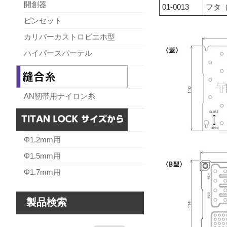
開創器
01-0013
フタ（
ピンセット
カリパーカストロビエホ型
ハイパースパーテル
AN靭帯用ナイロン糸
Φ1.2mm用
Φ1.5mm用
Φ1.7mm用
製品検索