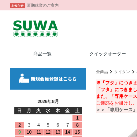
夏期休業のご案内
お知らせ
商品一覧
クイック
オーダー
全商品
タイタン
※「フタ」につき
「フタ」につきま
また、「専⽤ケー
2026年8月
ご迷惑をお掛けし
＞＞「専⽤ケース
日
月
火
水
木
金
土
1
2
3
4
5
6
7
8
9
10
11
12
13
14
15