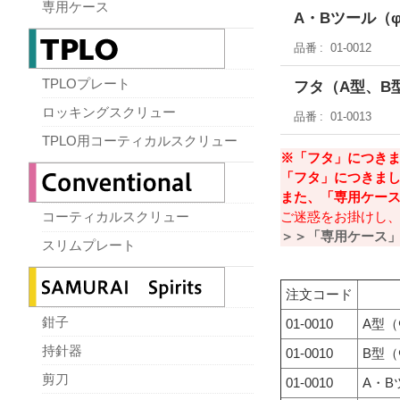
専用ケース
A・Bツール（φ1
品番
01-0012
TPLOプレート
フタ（A型、B
ロッキングスクリュー
品番
01-0013
TPLO用コーティカルスクリュー
※「フタ」につき
「フタ」につきま
また、「専⽤ケー
ご迷惑をお掛けし
コーティカルスクリュー
＞＞「専⽤ケース
スリムプレート
注文コード
鉗子
01-0010
A型（
持針器
01-0010
B型（
剪刀
01-0010
A・B