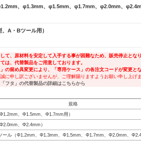
.2mm、φ1.3mm、φ1.5mm、φ1.7mm、φ2.0mm、φ2.4
型、A・Bツール用）
まして、原材料を安定して⼊⼿する事が困難なため、販売停⽌とな
しては、代替製品をご⽤意しております。
ス」の留め具変更により、「専⽤ケース」の各注⽂コードが変更と
、誠に申し訳ございませんが、ご理解賜りますようお願い申し上げ
」「フタ」の代替製品の詳細はこちらから
規格
Φ1.2mm、Φ1.5mm、Φ1.7mm用）
Φ2.0mm、Φ2.4mm）
ツール（Φ1.2mm、Φ1.3mm、Φ1.5mm、Φ1.7mm、Φ2.0mm、Φ2